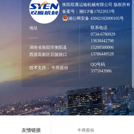
衡阳双雁运输机械有限公司 版权所有
备案号：
湘ICP备17022013号
湘公网安备 43042102000105号
联系电话
地址
0734-6780929
13638442798
湖南省衡阳市衡阳县
15200500006
13786449528
西渡高新区豆陂路口
QQ号码
技术支持：
牛商股份
3375943986
友情链接
牛商股份