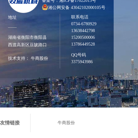
备案号：
湘ICP备17022013号
湘公网安备 43042102000105号
联系电话
地址
0734-6780929
13638442798
湖南省衡阳市衡阳县
15200500006
13786449528
西渡高新区豆陂路口
QQ号码
技术支持：
牛商股份
3375943986
友情链接
牛商股份