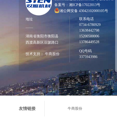
备案号：
湘ICP备17022013号
湘公网安备 43042102000105号
联系电话
地址
0734-6780929
13638442798
湖南省衡阳市衡阳县
15200500006
13786449528
西渡高新区豆陂路口
QQ号码
技术支持：
牛商股份
3375943986
友情链接
牛商股份