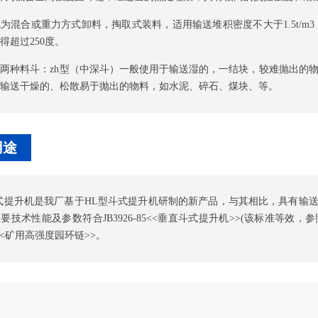
为混合或重力方式卸料，掏取式装料，适用输送堆积密度不大于1.5t/m
得超过250度。
两种料斗：zh型（中深斗）一般使用于输送湿的，一结块，较难抛出的物
输送干燥的、松散易于抛出的物料，如水泥、碎石、煤块、等。
用途
式提升机是我厂基于HL型斗式提升机研制的新产品，与其相比，具有输
要技术性能及参数符合JB3926-85<<垂直斗式提升机>>(该标准等
8<<矿用高强度园环链>>。