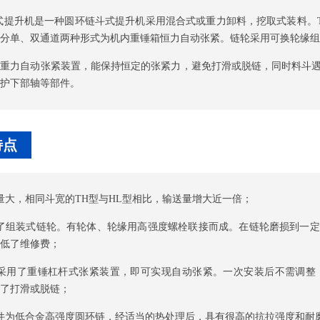
式提升机是一种圆环链斗式提升机采用混合式或重力卸料，挖取式装料。
分单、双通道两种形式为机内重锤箱恒力自动张紧。链轮采用可换轮缘组
用重力自动张紧装置，能保持恒定的张紧力，避免打滑或脱链，同时料斗
护下部轴等部件。
特点
量大，相同斗宽的TH型与HL型相比，输送量增大近一倍；
用了组装式链轮。有轮体、轮缘用高强度螺栓联接而成。在链轮磨损到一
低了维修费；
部采用了重锤杠杆式张紧装置，即可实现自动张紧。一次安装后不需调整
了打滑或脱链；
件为低合金高强度圆环链，经适当的热处理后，具有很高的抗拉强度和耐