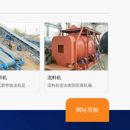
带机
混料机
DY型移动式胶带输送机是一种工效高，使用安全可靠，机动性好的连续输送装卸设备。主要用于装卸地点经常变更动的场所，如：港口、码头、车站、煤场、仓库、建筑工地、沙石料场、农场等，用来短途运输及装卸散料或单件重量100公斤以下的成件物品。DY型移动式胶带输送机分为可升降型及不可升降型两大类，输送带的运行靠电动滚筒驱动，整机的升降与运行均为非机动。
混料机是由衡阳双雁机械公司技术人员结合国外技术改造而设计制造的新型高效混合机，它广泛应用于化工、干粉砂料、饲料、医药、食品、添加剂等行业的物料混合加工。该机极适用于固体物料。用于多种粉料、多种小颗粒状固体物料及粉料与小颗粒状固体物料的混合搅抖。
网站导航