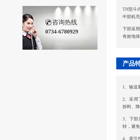
TH型斗
中部机壳
咨询热线
下部采
0734-6780929
有效地保
产品
1、输送
2、采
拆料、降
3、下
转，避免
4、牵引