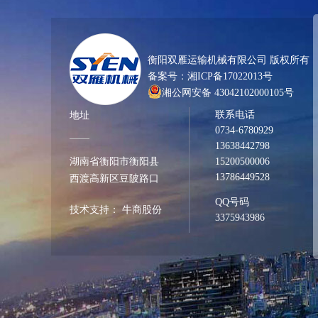
衡阳双雁运输机械有限公司 版权所有
备案号：
湘ICP备17022013号
湘公网安备 43042102000105号
联系电话
地址
0734-6780929
13638442798
湖南省衡阳市衡阳县
15200500006
13786449528
西渡高新区豆陂路口
QQ号码
技术支持：
牛商股份
3375943986