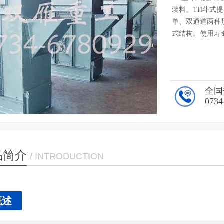
装料。TH斗式
单、双通道两种
式结构。使用寿
全国
0734
1
/1
品简介
/ INTRODUCTION
概述