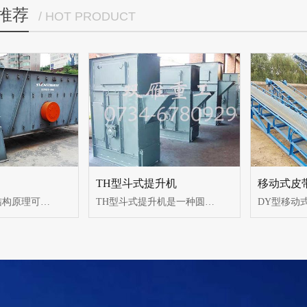
推荐
/ HOT PRODUCT
TH型斗式提升机
移动式皮
振动筛根据其结构原理可分为偏心轴式振动筛和偏心轮式振动筛，双雁机械目前所生产的振动筛以偏心轮式振动筛为主。这种偏心轮振动筛需要四个轴承，与偏心轴式振动筛相比，分离效果更好。
TH型斗式提升机是一种圆环链斗式提升机采用混合式或重力卸料，挖取式装料。TH斗式提升机的牵引件采用优质合金钢高度圆环链。中部机壳分单、双通道两种形式为机内重锤箱恒力自动张紧。链轮采用可换轮缘组合式结构。使用寿命长，轮缘更换工作简便。